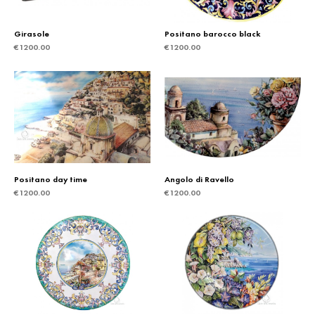
Girasole
Positano barocco black
€
1200.00
€
1200.00
Positano day time
Angolo di Ravello
€
1200.00
€
1200.00