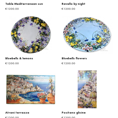
Table Mediterranean sun
Ravello by night
€
1200.00
€
1200.00
Bluebells & lemons
Bluebells flowers
€
1200.00
€
1200.00
Atrani terrazza
Positano glicine
€
1200.00
€
1200.00